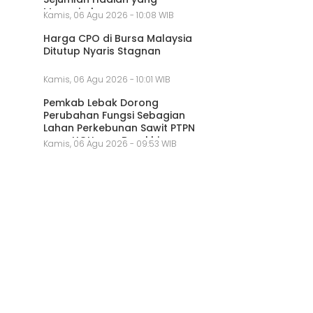
Menggiurkan
Kamis, 06 Agu 2026 - 10:08 WIB
Harga CPO di Bursa Malaysia
Ditutup Nyaris Stagnan
Kamis, 06 Agu 2026 - 10:01 WIB
Pemkab Lebak Dorong
Perubahan Fungsi Sebagian
Lahan Perkebunan Sawit PTPN
yang HGU-nya Berakhir
Kamis, 06 Agu 2026 - 09:53 WIB