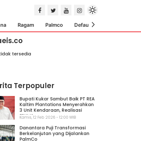
ona
Ragam
Palmco
Default
Indeks
aeis.co
tidak tersedia
rita Terpopuler
Bupati Kukar Sambut Baik PT REA
Kaltim Plantations Menyerahkan
3 Unit Kendaraan, Realisasi
FPKMS
Kamis, 12 Feb 2026 - 12:00 WIB
Danantara Puji Transformasi
Berkelanjutan yang Dijalankan
PalmCo