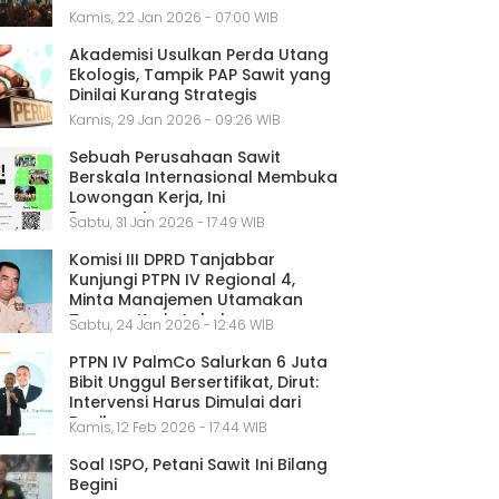
Kamis, 22 Jan 2026 - 07:00 WIB
Akademisi Usulkan Perda Utang
Ekologis, Tampik PAP Sawit yang
Dinilai Kurang Strategis
Kamis, 29 Jan 2026 - 09:26 WIB
Sebuah Perusahaan Sawit
Berskala Internasional Membuka
Lowongan Kerja, Ini
Persyaratannya
Sabtu, 31 Jan 2026 - 17:49 WIB
Komisi III DPRD Tanjabbar
Kunjungi PTPN IV Regional 4,
Minta Manajemen Utamakan
Tenaga Kerja Lokal
Sabtu, 24 Jan 2026 - 12:46 WIB
PTPN IV PalmCo Salurkan 6 Juta
Bibit Unggul Bersertifikat, Dirut:
Intervensi Harus Dimulai dari
Benih
Kamis, 12 Feb 2026 - 17:44 WIB
Soal ISPO, Petani Sawit Ini Bilang
Begini