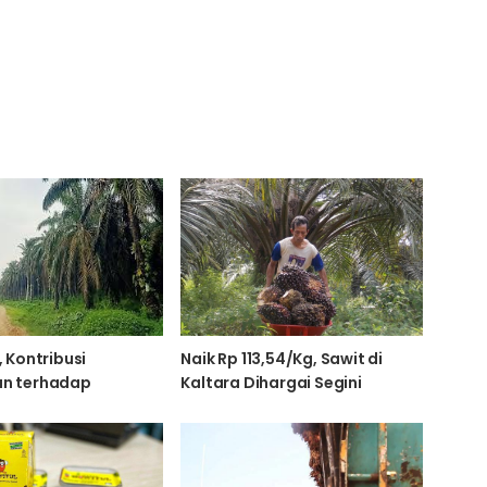
, Kontribusi
Naik Rp 113,54/Kg, Sawit di
an terhadap
Kaltara Dihargai Segini
n Negara dari
nyak Sawit