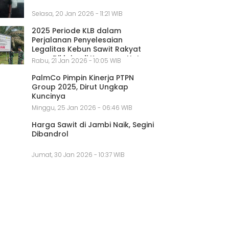
Selasa, 20 Jan 2026 - 11:21 WIB
2025 Periode KLB dalam
Perjalanan Penyelesaian
Legalitas Kebun Sawit Rakyat
yang Diklaim di Kawasan Hutan
Rabu, 21 Jan 2026 - 10:05 WIB
PalmCo Pimpin Kinerja PTPN
Group 2025, Dirut Ungkap
Kuncinya
Minggu, 25 Jan 2026 - 06:46 WIB
Harga Sawit di Jambi Naik, Segini
Dibandrol
Jumat, 30 Jan 2026 - 10:37 WIB