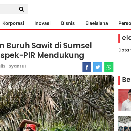
Korporasi
Inovasi
Bisnis
Elaeisiana
Pers
el
n Buruh Sawit di Sumsel
Data 
 Aspek-PIR Mendukung
lis :
Syahrul
-
Be