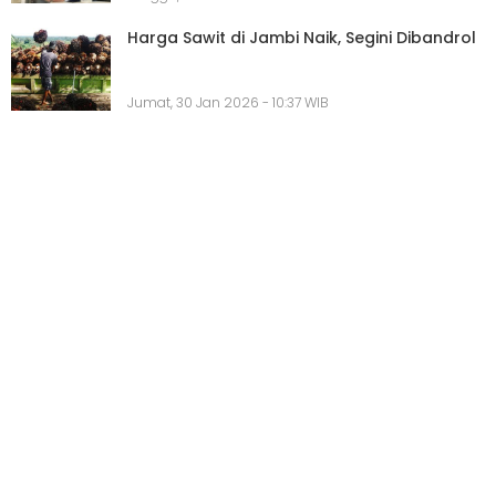
Harga Sawit di Jambi Naik, Segini Dibandrol
Jumat, 30 Jan 2026 - 10:37 WIB