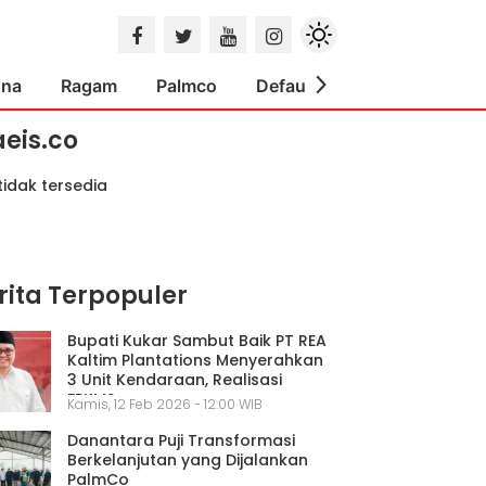
ona
Ragam
Palmco
Default
Indeks
aeis.co
tidak tersedia
rita Terpopuler
Bupati Kukar Sambut Baik PT REA
Kaltim Plantations Menyerahkan
3 Unit Kendaraan, Realisasi
FPKMS
Kamis, 12 Feb 2026 - 12:00 WIB
Danantara Puji Transformasi
Berkelanjutan yang Dijalankan
PalmCo