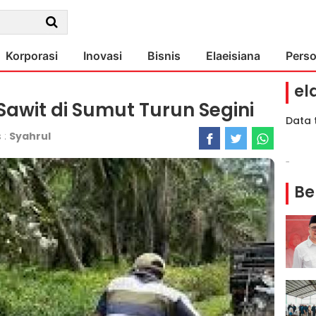
Korporasi
Inovasi
Bisnis
Elaeisiana
Pers
el
Sawit di Sumut Turun Segini
Data 
 :
Syahrul
-
Be