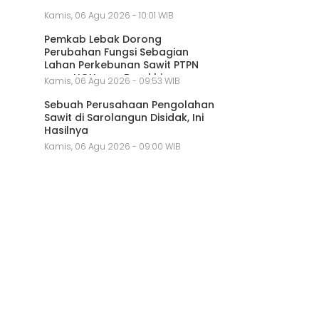
Kamis, 06 Agu 2026 - 10:01 WIB
Pemkab Lebak Dorong
Perubahan Fungsi Sebagian
Lahan Perkebunan Sawit PTPN
yang HGU-nya Berakhir
Kamis, 06 Agu 2026 - 09:53 WIB
Sebuah Perusahaan Pengolahan
Sawit di Sarolangun Disidak, Ini
Hasilnya
Kamis, 06 Agu 2026 - 09:00 WIB