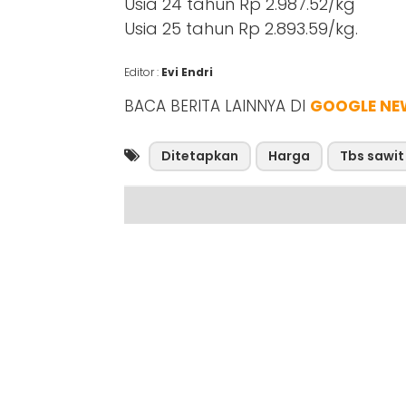
Usia 24 tahun Rp 2.987.52/kg
Usia 25 tahun Rp 2.893.59/kg.
Editor :
Evi Endri
BACA BERITA LAINNYA DI
GOOGLE NE
Ditetapkan
Harga
Tbs sawit