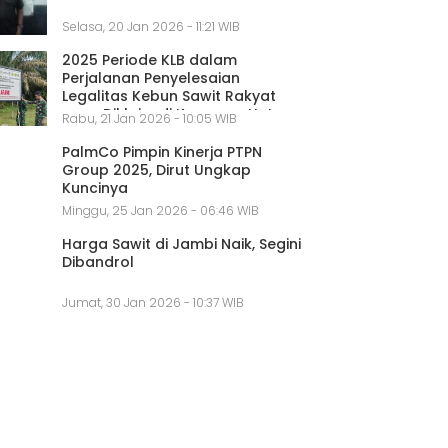
Selasa, 20 Jan 2026 - 11:21 WIB
2025 Periode KLB dalam
Perjalanan Penyelesaian
Legalitas Kebun Sawit Rakyat
yang Diklaim di Kawasan Hutan
Rabu, 21 Jan 2026 - 10:05 WIB
PalmCo Pimpin Kinerja PTPN
Group 2025, Dirut Ungkap
Kuncinya
Minggu, 25 Jan 2026 - 06:46 WIB
Harga Sawit di Jambi Naik, Segini
Dibandrol
Jumat, 30 Jan 2026 - 10:37 WIB