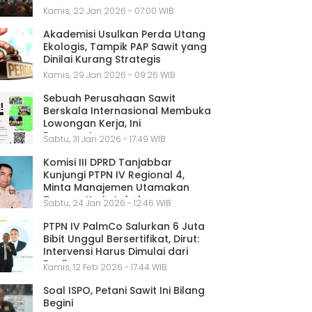
Kamis, 22 Jan 2026 - 07:00 WIB
Akademisi Usulkan Perda Utang
Ekologis, Tampik PAP Sawit yang
Dinilai Kurang Strategis
Kamis, 29 Jan 2026 - 09:26 WIB
Sebuah Perusahaan Sawit
Berskala Internasional Membuka
Lowongan Kerja, Ini
Persyaratannya
Sabtu, 31 Jan 2026 - 17:49 WIB
Komisi III DPRD Tanjabbar
Kunjungi PTPN IV Regional 4,
Minta Manajemen Utamakan
Tenaga Kerja Lokal
Sabtu, 24 Jan 2026 - 12:46 WIB
PTPN IV PalmCo Salurkan 6 Juta
Bibit Unggul Bersertifikat, Dirut:
Intervensi Harus Dimulai dari
Benih
Kamis, 12 Feb 2026 - 17:44 WIB
Soal ISPO, Petani Sawit Ini Bilang
Begini