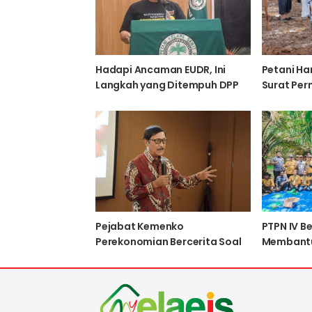
Hadapi Ancaman EUDR, Ini
Petani Ha
Langkah yang Ditempuh DPP
Surat Per
Apkasindo
Pejabat Kemenko
PTPN IV B
Perekonomian Bercerita Soal
Membantu
Perjuangan Dirut BPDPKS
Siap Memp
Menentang EUDR
RSPO