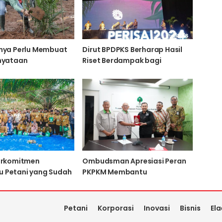
nya Perlu Membuat
Dirut BPDPKS Berharap Hasil
nyataan
Riset Berdampak bagi
Kesejahteraan Petani Sawit
erkomitmen
Ombudsman Apresiasi Peran
 Petani yang Sudah
PKPKM Membantu
eroleh Sertifikasi
Kesejahteraan Pekebun Kecil
Petani
Korporasi
Inovasi
Bisnis
Ela