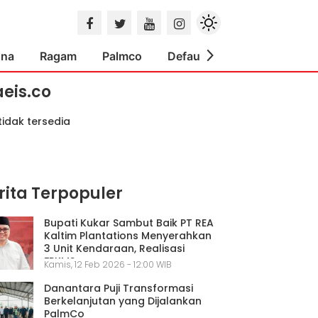
ona
Ragam
Palmco
Default
Indeks
aeis.co
tidak tersedia
rita Terpopuler
Bupati Kukar Sambut Baik PT REA
Kaltim Plantations Menyerahkan
3 Unit Kendaraan, Realisasi
FPKMS
Kamis, 12 Feb 2026 - 12:00 WIB
Danantara Puji Transformasi
Berkelanjutan yang Dijalankan
PalmCo