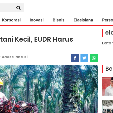
Korporasi
Inovasi
Bisnis
Elaeisiana
Pers
el
ani Kecil, EUDR Harus
Data 
 :
Ados Sianturi
-
Be