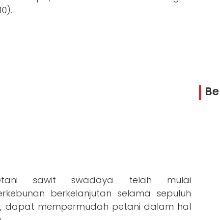
0).
Be
tani sawit swadaya telah mulai
erkebunan berkelanjutan selama sepuluh
tnya, dapat mempermudah petani dalam hal
.