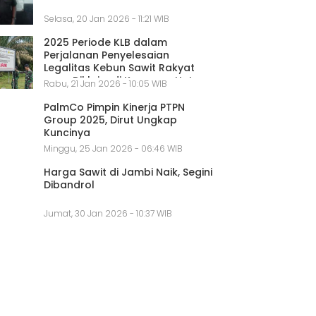
Selasa, 20 Jan 2026 - 11:21 WIB
2025 Periode KLB dalam
Perjalanan Penyelesaian
Legalitas Kebun Sawit Rakyat
yang Diklaim di Kawasan Hutan
Rabu, 21 Jan 2026 - 10:05 WIB
PalmCo Pimpin Kinerja PTPN
Group 2025, Dirut Ungkap
Kuncinya
Minggu, 25 Jan 2026 - 06:46 WIB
Harga Sawit di Jambi Naik, Segini
Dibandrol
Jumat, 30 Jan 2026 - 10:37 WIB