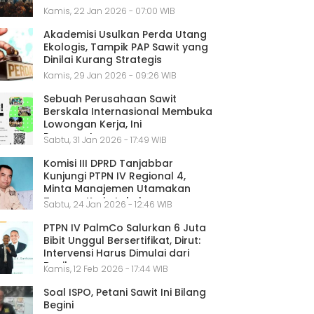
Kamis, 22 Jan 2026 - 07:00 WIB
Akademisi Usulkan Perda Utang
Ekologis, Tampik PAP Sawit yang
Dinilai Kurang Strategis
Kamis, 29 Jan 2026 - 09:26 WIB
Sebuah Perusahaan Sawit
Berskala Internasional Membuka
Lowongan Kerja, Ini
Persyaratannya
Sabtu, 31 Jan 2026 - 17:49 WIB
Komisi III DPRD Tanjabbar
Kunjungi PTPN IV Regional 4,
Minta Manajemen Utamakan
Tenaga Kerja Lokal
Sabtu, 24 Jan 2026 - 12:46 WIB
PTPN IV PalmCo Salurkan 6 Juta
Bibit Unggul Bersertifikat, Dirut:
Intervensi Harus Dimulai dari
Benih
Kamis, 12 Feb 2026 - 17:44 WIB
Soal ISPO, Petani Sawit Ini Bilang
Begini