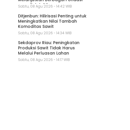
yang Telah Dibangun
Sabtu, 08 Agu 2026 - 14:42 WIB
Ditjenbun: Hilirisasi Penting untuk
Meningkatkan Nilai Tambah
Komoditas Sawit
Sabtu, 08 Agu 2026 - 14:34 WIB
Sekdaprov Riau: Peningkatan
Produksi Sawit Tidak Harus
Melalui Perluasan Lahan
Sabtu, 08 Agu 2026 - 14:17 WIB