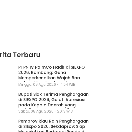
rita Terbaru
PTPN IV PalmCo Hadir di SIEXPO
2026, Bambang: Guna
Memperkenalkan Wajah Baru
Industri Sawit Indonesia
Minggu, 09 Agu 2026 - 14:54 WIB
Bupati Siak Terima Penghargaan
di SIEXPO 2026, Gulat: Apresiasi
pada Kepala Daerah yang
Peduli Petani Sawit Kecil
Sabtu, 08 Agu 2026 - 20:13 WIB
Pemprov Riau Raih Penghargaan
di SIExpo 2026, Sekdaprov: Siap
Melanjutkan Berbagai Pondasi