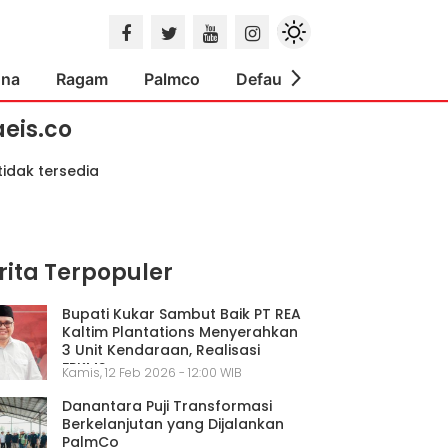
ona
Ragam
Palmco
Default
Indeks
aeis.co
tidak tersedia
rita Terpopuler
Bupati Kukar Sambut Baik PT REA
Kaltim Plantations Menyerahkan
3 Unit Kendaraan, Realisasi
FPKMS
Kamis, 12 Feb 2026 - 12:00 WIB
Danantara Puji Transformasi
Berkelanjutan yang Dijalankan
PalmCo