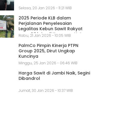
Selasa, 20 Jan 2026 - 11:21 WIB
2025 Periode KLB dalam
Perjalanan Penyelesaian
Legalitas Kebun Sawit Rakyat
yang Diklaim di Kawasan Hutan
Rabu, 21 Jan 2026 - 10:05 WIB
PalmCo Pimpin Kinerja PTPN
Group 2025, Dirut Ungkap
Kuncinya
Minggu, 25 Jan 2026 - 06:46 WIB
Harga Sawit di Jambi Naik, Segini
Dibandrol
Jumat, 30 Jan 2026 - 10:37 WIB