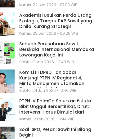
Kamis, 22 Jan 2026 - 07:00 WIB
Akademisi Usulkan Perda Utang
Ekologis, Tampik PAP Sawit yang
Dinilai Kurang Strategis
Kamis, 29 Jan 2026 - 09:26 WIB
Sebuah Perusahaan Sawit
Berskala Internasional Membuka
Lowongan Kerja, Ini
Persyaratannya
Sabtu, 31 Jan 2026 - 17:49 WIB
Komisi III DPRD Tanjabbar
Kunjungi PTPN IV Regional 4,
Minta Manajemen Utamakan
Tenaga Kerja Lokal
Sabtu, 24 Jan 2026 - 12:46 WIB
PTPN IV PalmCo Salurkan 6 Juta
Bibit Unggul Bersertifikat, Dirut:
Intervensi Harus Dimulai dari
Benih
Kamis, 12 Feb 2026 - 17:44 WIB
Soal ISPO, Petani Sawit Ini Bilang
Begini