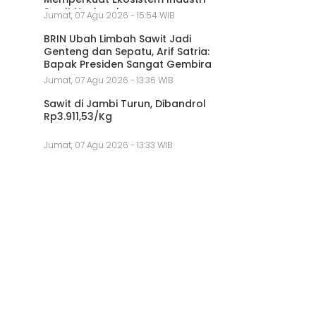
Sawit Nasional
Jumat, 07 Agu 2026 - 15:54 WIB
BRIN Ubah Limbah Sawit Jadi
Genteng dan Sepatu, Arif Satria:
Bapak Presiden Sangat Gembira
Jumat, 07 Agu 2026 - 13:36 WIB
Sawit di Jambi Turun, Dibandrol
Rp3.911,53/Kg
Jumat, 07 Agu 2026 - 13:33 WIB