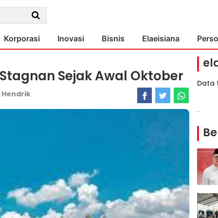
Korporasi
Inovasi
Bisnis
Elaeisiana
Pers
el
Stagnan Sejak Awal Oktober
Data 
:
Hendrik
-
Be