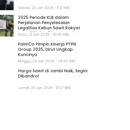
Selasa, 20 Jan 2026 - 11:21 WIB
2025 Periode KLB dalam
Perjalanan Penyelesaian
Legalitas Kebun Sawit Rakyat
yang Diklaim di Kawasan Hutan
Rabu, 21 Jan 2026 - 10:05 WIB
PalmCo Pimpin Kinerja PTPN
Group 2025, Dirut Ungkap
Kuncinya
Minggu, 25 Jan 2026 - 06:46 WIB
Harga Sawit di Jambi Naik, Segini
Dibandrol
Jumat, 30 Jan 2026 - 10:37 WIB