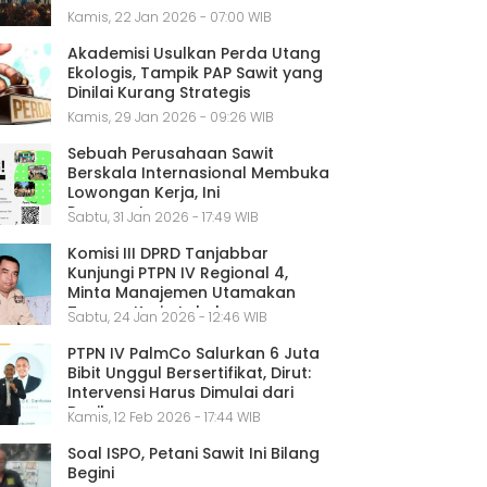
Kamis, 22 Jan 2026 - 07:00 WIB
Akademisi Usulkan Perda Utang
Ekologis, Tampik PAP Sawit yang
Dinilai Kurang Strategis
Kamis, 29 Jan 2026 - 09:26 WIB
Sebuah Perusahaan Sawit
Berskala Internasional Membuka
Lowongan Kerja, Ini
Persyaratannya
Sabtu, 31 Jan 2026 - 17:49 WIB
Komisi III DPRD Tanjabbar
Kunjungi PTPN IV Regional 4,
Minta Manajemen Utamakan
Tenaga Kerja Lokal
Sabtu, 24 Jan 2026 - 12:46 WIB
PTPN IV PalmCo Salurkan 6 Juta
Bibit Unggul Bersertifikat, Dirut:
Intervensi Harus Dimulai dari
Benih
Kamis, 12 Feb 2026 - 17:44 WIB
Soal ISPO, Petani Sawit Ini Bilang
Begini