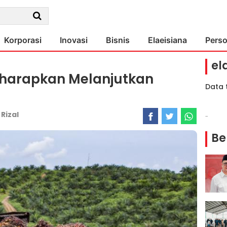
Korporasi
Inovasi
Bisnis
Elaeisiana
Pers
el
iharapkan Melanjutkan
Data 
:
Rizal
-
Be