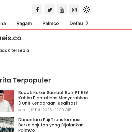
ona
Ragam
Palmco
Default
Indeks
aeis.co
tidak tersedia
rita Terpopuler
Bupati Kukar Sambut Baik PT REA
Kaltim Plantations Menyerahkan
3 Unit Kendaraan, Realisasi
FPKMS
Kamis, 12 Feb 2026 - 12:00 WIB
Danantara Puji Transformasi
Berkelanjutan yang Dijalankan
PalmCo