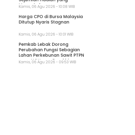
Menggiurkan
Kamis, 06 Agu 2026 - 10:08 WIB
Harga CPO di Bursa Malaysia
Ditutup Nyaris Stagnan
Kamis, 06 Agu 2026 - 10:01 WIB
Pemkab Lebak Dorong
Perubahan Fungsi Sebagian
Lahan Perkebunan Sawit PTPN
yang HGU-nya Berakhir
Kamis, 06 Agu 2026 - 09:53 WIB