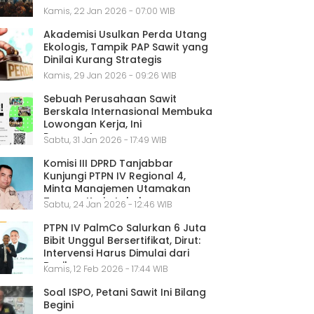
Kamis, 22 Jan 2026 - 07:00 WIB
Akademisi Usulkan Perda Utang
Ekologis, Tampik PAP Sawit yang
Dinilai Kurang Strategis
Kamis, 29 Jan 2026 - 09:26 WIB
Sebuah Perusahaan Sawit
Berskala Internasional Membuka
Lowongan Kerja, Ini
Persyaratannya
Sabtu, 31 Jan 2026 - 17:49 WIB
Komisi III DPRD Tanjabbar
Kunjungi PTPN IV Regional 4,
Minta Manajemen Utamakan
Tenaga Kerja Lokal
Sabtu, 24 Jan 2026 - 12:46 WIB
PTPN IV PalmCo Salurkan 6 Juta
Bibit Unggul Bersertifikat, Dirut:
Intervensi Harus Dimulai dari
Benih
Kamis, 12 Feb 2026 - 17:44 WIB
Soal ISPO, Petani Sawit Ini Bilang
Begini