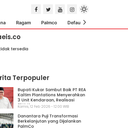
ona
Ragam
Palmco
Default
Indeks
aeis.co
tidak tersedia
rita Terpopuler
Bupati Kukar Sambut Baik PT REA
Kaltim Plantations Menyerahkan
3 Unit Kendaraan, Realisasi
FPKMS
Kamis, 12 Feb 2026 - 12:00 WIB
Danantara Puji Transformasi
Berkelanjutan yang Dijalankan
PalmCo