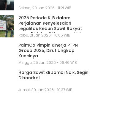
Selasa, 20 Jan 2026 - 11:21 WIB
2025 Periode KLB dalam
Perjalanan Penyelesaian
Legalitas Kebun Sawit Rakyat
yang Diklaim di Kawasan Hutan
Rabu, 21 Jan 2026 - 10:05 WIB
PalmCo Pimpin Kinerja PTPN
Group 2025, Dirut Ungkap
Kuncinya
Minggu, 25 Jan 2026 - 06:46 WIB
Harga Sawit di Jambi Naik, Segini
Dibandrol
Jumat, 30 Jan 2026 - 10:37 WIB