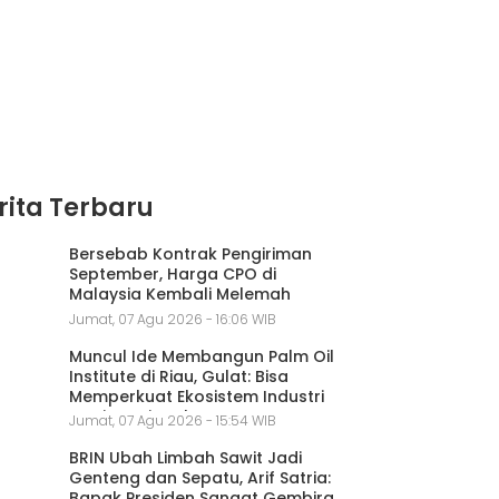
rita Terbaru
Bersebab Kontrak Pengiriman
September, Harga CPO di
Malaysia Kembali Melemah
Jumat, 07 Agu 2026 - 16:06 WIB
Muncul Ide Membangun Palm Oil
Institute di Riau, Gulat: Bisa
Memperkuat Ekosistem Industri
Sawit Nasional
Jumat, 07 Agu 2026 - 15:54 WIB
BRIN Ubah Limbah Sawit Jadi
Genteng dan Sepatu, Arif Satria:
Bapak Presiden Sangat Gembira