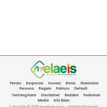
Petani
Korporasi
Inovasi
Bisnis
Elaeisiana
Persona
Ragam
Palmco
Default
Tentang Kami
Disclaimer
Redaksi
Pedoman
Media
Info Iklan
Copyright ©
2026 myelaeis.com - All Right Reserved.