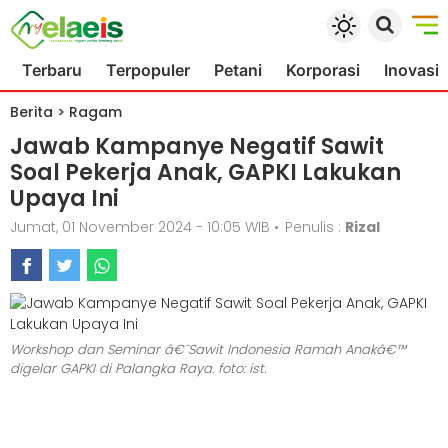
Terbaru
Terpopuler
Petani
Korporasi
Inovasi
Berita
>
Ragam
Jawab Kampanye Negatif Sawit
Soal Pekerja Anak, GAPKI Lakukan
Upaya Ini
Jumat, 01 November 2024 - 10:05 WIB
•
Penulis :
Rizal
Workshop dan Seminar â€˜Sawit Indonesia Ramah Anakâ€™
digelar GAPKI di Palangka Raya. foto: ist.