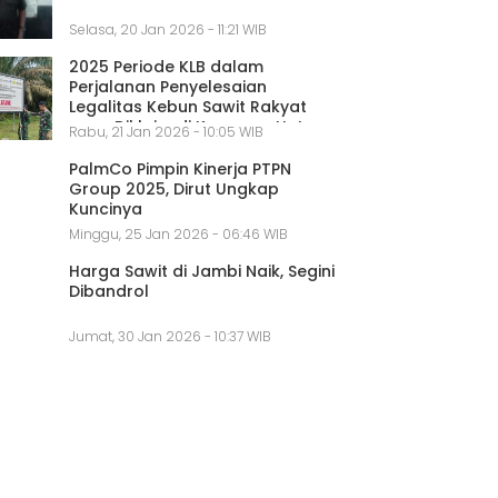
Selasa, 20 Jan 2026 - 11:21 WIB
2025 Periode KLB dalam
Perjalanan Penyelesaian
Legalitas Kebun Sawit Rakyat
yang Diklaim di Kawasan Hutan
Rabu, 21 Jan 2026 - 10:05 WIB
PalmCo Pimpin Kinerja PTPN
Group 2025, Dirut Ungkap
Kuncinya
Minggu, 25 Jan 2026 - 06:46 WIB
Harga Sawit di Jambi Naik, Segini
Dibandrol
Jumat, 30 Jan 2026 - 10:37 WIB