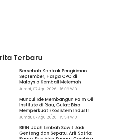
rita Terbaru
Bersebab Kontrak Pengiriman
September, Harga CPO di
Malaysia Kembali Melemah
Jumat, 07 Agu 2026 - 16:06 WIB
Muncul Ide Membangun Palm Oil
Institute di Riau, Gulat: Bisa
Memperkuat Ekosistem Industri
Sawit Nasional
Jumat, 07 Agu 2026 - 15:54 WIB
BRIN Ubah Limbah Sawit Jadi
Genteng dan Sepatu, Arif Satria:
Bapak Presiden Sangat Gembira