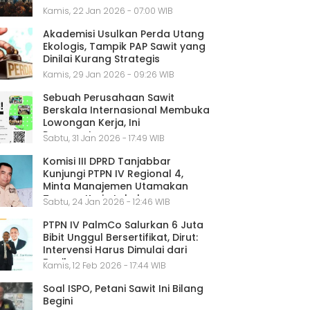
Kamis, 22 Jan 2026 - 07:00 WIB
Akademisi Usulkan Perda Utang
Ekologis, Tampik PAP Sawit yang
Dinilai Kurang Strategis
Kamis, 29 Jan 2026 - 09:26 WIB
Sebuah Perusahaan Sawit
Berskala Internasional Membuka
Lowongan Kerja, Ini
Persyaratannya
Sabtu, 31 Jan 2026 - 17:49 WIB
Komisi III DPRD Tanjabbar
Kunjungi PTPN IV Regional 4,
Minta Manajemen Utamakan
Tenaga Kerja Lokal
Sabtu, 24 Jan 2026 - 12:46 WIB
PTPN IV PalmCo Salurkan 6 Juta
Bibit Unggul Bersertifikat, Dirut:
Intervensi Harus Dimulai dari
Benih
Kamis, 12 Feb 2026 - 17:44 WIB
Soal ISPO, Petani Sawit Ini Bilang
Begini