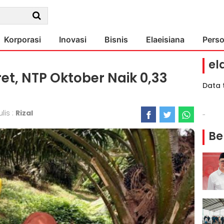
Korporasi
Inovasi
Bisnis
Elaeisiana
Pers
el
et, NTP Oktober Naik 0,33
Data 
lis :
Rizal
-
Be