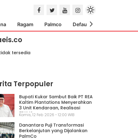
ona
Ragam
Palmco
Default
Indeks
aeis.co
tidak tersedia
rita Terpopuler
Bupati Kukar Sambut Baik PT REA
Kaltim Plantations Menyerahkan
3 Unit Kendaraan, Realisasi
FPKMS
Kamis, 12 Feb 2026 - 12:00 WIB
Danantara Puji Transformasi
Berkelanjutan yang Dijalankan
PalmCo