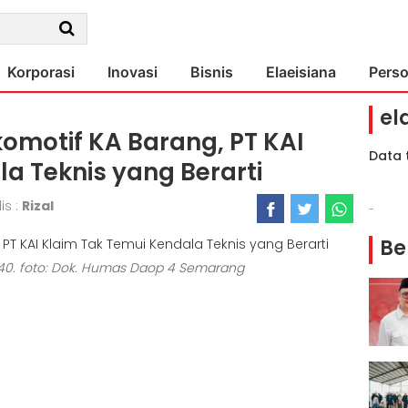
Korporasi
Inovasi
Bisnis
Elaeisiana
Pers
el
omotif KA Barang, PT KAI
Data 
a Teknis yang Berarti
is :
Rizal
-
Be
40. foto: Dok. Humas Daop 4 Semarang