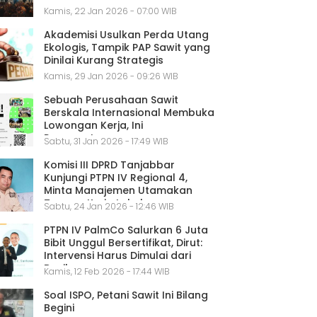
Kamis, 22 Jan 2026 - 07:00 WIB
Akademisi Usulkan Perda Utang
Ekologis, Tampik PAP Sawit yang
Dinilai Kurang Strategis
Kamis, 29 Jan 2026 - 09:26 WIB
Sebuah Perusahaan Sawit
Berskala Internasional Membuka
Lowongan Kerja, Ini
Persyaratannya
Sabtu, 31 Jan 2026 - 17:49 WIB
Komisi III DPRD Tanjabbar
Kunjungi PTPN IV Regional 4,
Minta Manajemen Utamakan
Tenaga Kerja Lokal
Sabtu, 24 Jan 2026 - 12:46 WIB
PTPN IV PalmCo Salurkan 6 Juta
Bibit Unggul Bersertifikat, Dirut:
Intervensi Harus Dimulai dari
Benih
Kamis, 12 Feb 2026 - 17:44 WIB
Soal ISPO, Petani Sawit Ini Bilang
Begini