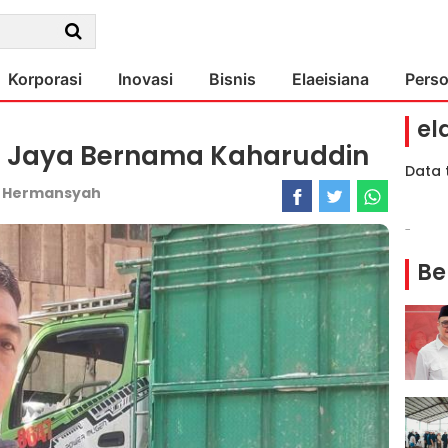
Korporasi
Inovasi
Bisnis
Elaeisiana
Pers
el
 Jaya Bernama Kaharuddin
Data 
:
Hermansyah
-
Be