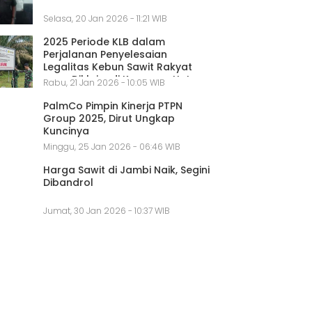
Selasa, 20 Jan 2026 - 11:21 WIB
2025 Periode KLB dalam
Perjalanan Penyelesaian
Legalitas Kebun Sawit Rakyat
yang Diklaim di Kawasan Hutan
Rabu, 21 Jan 2026 - 10:05 WIB
PalmCo Pimpin Kinerja PTPN
Group 2025, Dirut Ungkap
Kuncinya
Minggu, 25 Jan 2026 - 06:46 WIB
Harga Sawit di Jambi Naik, Segini
Dibandrol
Jumat, 30 Jan 2026 - 10:37 WIB