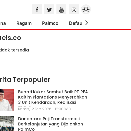
ona
Ragam
Palmco
Default
Indeks
aeis.co
tidak tersedia
rita Terpopuler
Bupati Kukar Sambut Baik PT REA
Kaltim Plantations Menyerahkan
3 Unit Kendaraan, Realisasi
FPKMS
Kamis, 12 Feb 2026 - 12:00 WIB
Danantara Puji Transformasi
Berkelanjutan yang Dijalankan
PalmCo