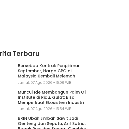
rita Terbaru
Bersebab Kontrak Pengiriman
September, Harga CPO di
Malaysia Kembali Melemah
Jumat, 07 Agu 2026 - 16:06 WIB
Muncul Ide Membangun Palm Oil
Institute di Riau, Gulat: Bisa
Memperkuat Ekosistem Industri
Sawit Nasional
Jumat, 07 Agu 2026 - 15:54 WIB
BRIN Ubah Limbah Sawit Jadi
Genteng dan Sepatu, Arif Satria:
Bapak Presiden Sangat Gembira