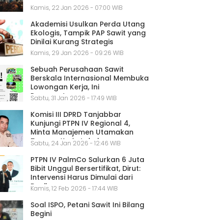
Kamis, 22 Jan 2026 - 07:00 WIB
Akademisi Usulkan Perda Utang
Ekologis, Tampik PAP Sawit yang
Dinilai Kurang Strategis
Kamis, 29 Jan 2026 - 09:26 WIB
Sebuah Perusahaan Sawit
Berskala Internasional Membuka
Lowongan Kerja, Ini
Persyaratannya
Sabtu, 31 Jan 2026 - 17:49 WIB
Komisi III DPRD Tanjabbar
Kunjungi PTPN IV Regional 4,
Minta Manajemen Utamakan
Tenaga Kerja Lokal
Sabtu, 24 Jan 2026 - 12:46 WIB
PTPN IV PalmCo Salurkan 6 Juta
Bibit Unggul Bersertifikat, Dirut:
Intervensi Harus Dimulai dari
Benih
Kamis, 12 Feb 2026 - 17:44 WIB
Soal ISPO, Petani Sawit Ini Bilang
Begini