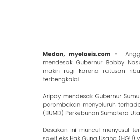
Medan, myelaeis.com -
Angg
mendesak Gubernur Bobby Nasu
makin rugi karena ratusan rib
terbengkalai.
Aripay mendesak Gubernur Sumut
perombakan menyeluruh terhad
(BUMD) Perkebunan Sumatera Utar
Desakan ini muncul menyusul ter
sawit eks Hak Guna Usaha (HGU) y