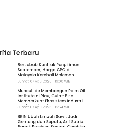
rita Terbaru
Bersebab Kontrak Pengiriman
September, Harga CPO di
Malaysia Kembali Melemah
Jumat, 07 Agu 2026 - 16:06 WIB
Muncul Ide Membangun Palm Oil
Institute di Riau, Gulat: Bisa
Memperkuat Ekosistem Industri
Sawit Nasional
Jumat, 07 Agu 2026 - 15:54 WIB
BRIN Ubah Limbah Sawit Jadi
Genteng dan Sepatu, Arif Satria:
Bapak Presiden Sangat Gembira