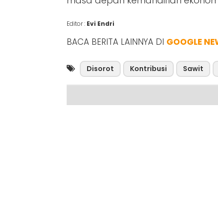
masa depan kemandirian ekonomi 
Editor :
Evi Endri
BACA BERITA LAINNYA DI
GOOGLE NE
Disorot
Kontribusi
Sawit