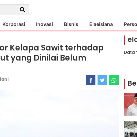
Korporasi
Inovasi
Bisnis
Elaeisiana
Pers
el
ktor Kelapa Sawit terhadap
Data 
t yang Dinilai Belum
-
iani
Be