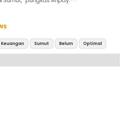
Sumut,” pungkas Aripay.***
WS
Keuangan
Sumut
Belum
Optimal