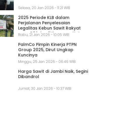
Selasa, 20 Jan 2026 - 11:21 WIB
2025 Periode KLB dalam
Perjalanan Penyelesaian
Legalitas Kebun Sawit Rakyat
yang Diklaim di Kawasan Hutan
Rabu, 21 Jan 2026 - 10:05 WIB
PalmCo Pimpin Kinerja PTPN
Group 2025, Dirut Ungkap
Kuncinya
Minggu, 25 Jan 2026 - 06:46 WIB
Harga Sawit di Jambi Naik, Segini
Dibandrol
Jumat, 30 Jan 2026 - 10:37 WIB