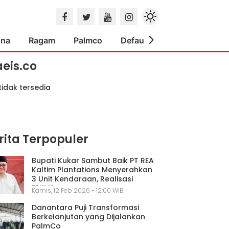
ona
Ragam
Palmco
Default
Indeks
aeis.co
tidak tersedia
rita Terpopuler
Bupati Kukar Sambut Baik PT REA
Kaltim Plantations Menyerahkan
3 Unit Kendaraan, Realisasi
FPKMS
Kamis, 12 Feb 2026 - 12:00 WIB
Danantara Puji Transformasi
Berkelanjutan yang Dijalankan
PalmCo