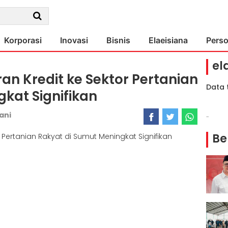
Korporasi
Inovasi
Bisnis
Elaeisiana
Pers
el
an Kredit ke Sektor Pertanian
Data 
kat Signifikan
iani
-
Be