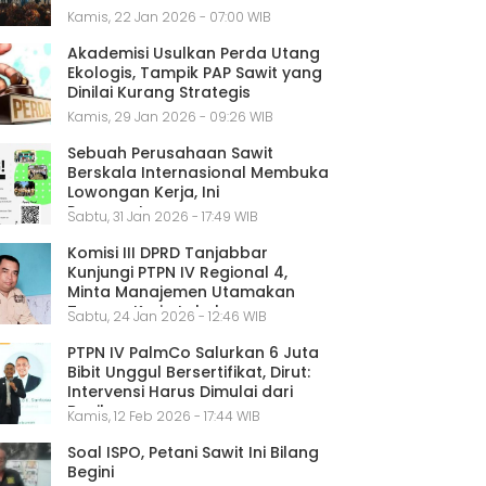
Kamis, 22 Jan 2026 - 07:00 WIB
Akademisi Usulkan Perda Utang
Ekologis, Tampik PAP Sawit yang
Dinilai Kurang Strategis
Kamis, 29 Jan 2026 - 09:26 WIB
Sebuah Perusahaan Sawit
Berskala Internasional Membuka
Lowongan Kerja, Ini
Persyaratannya
Sabtu, 31 Jan 2026 - 17:49 WIB
Komisi III DPRD Tanjabbar
Kunjungi PTPN IV Regional 4,
Minta Manajemen Utamakan
Tenaga Kerja Lokal
Sabtu, 24 Jan 2026 - 12:46 WIB
PTPN IV PalmCo Salurkan 6 Juta
Bibit Unggul Bersertifikat, Dirut:
Intervensi Harus Dimulai dari
Benih
Kamis, 12 Feb 2026 - 17:44 WIB
Soal ISPO, Petani Sawit Ini Bilang
Begini