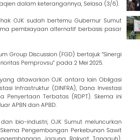
aqien dalam keterangannya, Selasa (3/6).
 pihak OJK sudah bertemu Gubernur Sumut
ma pembiayaan alternatif berbasis pasar
um Group Discussion (FGD) bertajuk “Sinergi
oritas Pemprovsu” pada 2 Mei 2025.
ang ditawarkan OJK antara lain Obligasi
asi Infrastruktur (DINFRA), Dana Investasi
na Penyertaan Terbatas (RDPT). Skema ini
 luar APBN dan APBD.
dan bio-industri, OJK Sumut meluncurkan
 (Skema Pengembangan Perkebunan Sawit
Pengembangan Jagung Rakyat Tangguh).