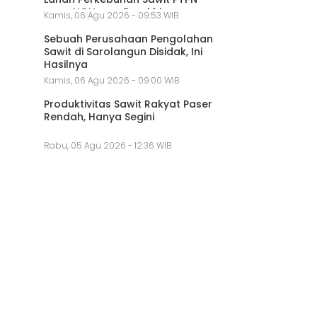
yang HGU-nya Berakhir
Kamis, 06 Agu 2026 - 09:53 WIB
Sebuah Perusahaan Pengolahan
Sawit di Sarolangun Disidak, Ini
Hasilnya
Kamis, 06 Agu 2026 - 09:00 WIB
Produktivitas Sawit Rakyat Paser
Rendah, Hanya Segini
Rabu, 05 Agu 2026 - 12:36 WIB