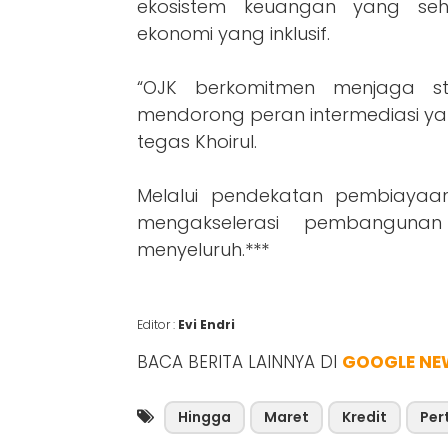
ekosistem keuangan yang seh
ekonomi yang inklusif.
“OJK berkomitmen menjaga sta
mendorong peran intermediasi ya
tegas Khoirul.
Melalui pendekatan pembiayaan 
mengakselerasi pembanguna
menyeluruh.***
Editor :
Evi Endri
BACA BERITA LAINNYA DI
GOOGLE NE
Hingga
Maret
Kredit
Per