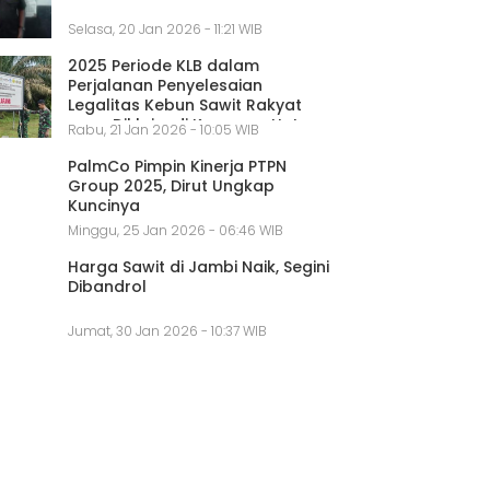
Selasa, 20 Jan 2026 - 11:21 WIB
2025 Periode KLB dalam
Perjalanan Penyelesaian
Legalitas Kebun Sawit Rakyat
yang Diklaim di Kawasan Hutan
Rabu, 21 Jan 2026 - 10:05 WIB
PalmCo Pimpin Kinerja PTPN
Group 2025, Dirut Ungkap
Kuncinya
Minggu, 25 Jan 2026 - 06:46 WIB
Harga Sawit di Jambi Naik, Segini
Dibandrol
Jumat, 30 Jan 2026 - 10:37 WIB