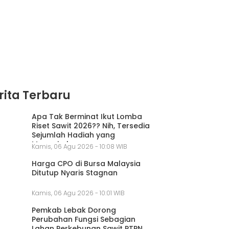
rita Terbaru
Apa Tak Berminat Ikut Lomba
Riset Sawit 2026?? Nih, Tersedia
Sejumlah Hadiah yang
Menggiurkan
Kamis, 06 Agu 2026 - 10:08 WIB
Harga CPO di Bursa Malaysia
Ditutup Nyaris Stagnan
Kamis, 06 Agu 2026 - 10:01 WIB
Pemkab Lebak Dorong
Perubahan Fungsi Sebagian
Lahan Perkebunan Sawit PTPN