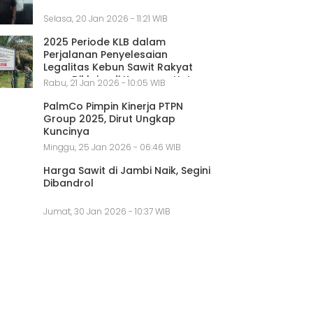
Selasa, 20 Jan 2026 - 11:21 WIB
2025 Periode KLB dalam
Perjalanan Penyelesaian
Legalitas Kebun Sawit Rakyat
yang Diklaim di Kawasan Hutan
Rabu, 21 Jan 2026 - 10:05 WIB
PalmCo Pimpin Kinerja PTPN
Group 2025, Dirut Ungkap
Kuncinya
Minggu, 25 Jan 2026 - 06:46 WIB
Harga Sawit di Jambi Naik, Segini
Dibandrol
Jumat, 30 Jan 2026 - 10:37 WIB