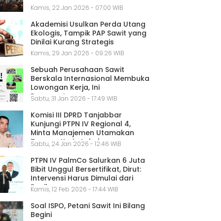
Kamis, 22 Jan 2026 - 07:00 WIB
Akademisi Usulkan Perda Utang
Ekologis, Tampik PAP Sawit yang
Dinilai Kurang Strategis
Kamis, 29 Jan 2026 - 09:26 WIB
Sebuah Perusahaan Sawit
Berskala Internasional Membuka
Lowongan Kerja, Ini
Persyaratannya
Sabtu, 31 Jan 2026 - 17:49 WIB
Komisi III DPRD Tanjabbar
Kunjungi PTPN IV Regional 4,
Minta Manajemen Utamakan
Tenaga Kerja Lokal
Sabtu, 24 Jan 2026 - 12:46 WIB
PTPN IV PalmCo Salurkan 6 Juta
Bibit Unggul Bersertifikat, Dirut:
Intervensi Harus Dimulai dari
Benih
Kamis, 12 Feb 2026 - 17:44 WIB
Soal ISPO, Petani Sawit Ini Bilang
Begini