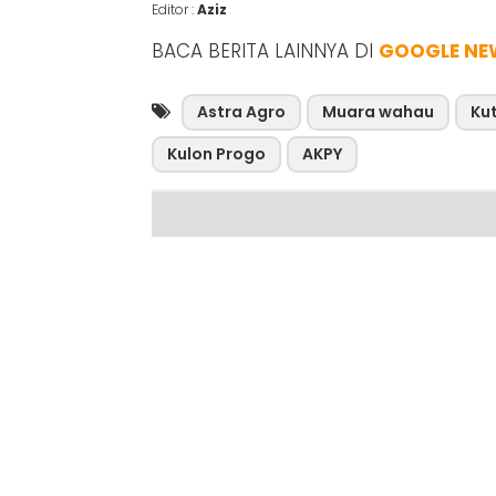
Editor :
Aziz
BACA BERITA LAINNYA DI
GOOGLE NE
Astra Agro
Muara wahau
Kut
Kulon Progo
AKPY