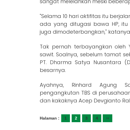
sangat melelahkan meski beberapa
"Selama 10 hari aktifitas itu berj
ada yang ditugasi bawa HP, it
juga dimodeterbangkan," katanya
Tak pernah terbayangkan oleh 
sawit. Soalnya, sebelum tamat sek
PT. Dharma Satya Nusantara (DS
besarnya.
Ayahnya, Rinhard Agung S
pengangkutan TBS di perusahaan 
dan kakaknya Acep Devgianto Ra
Halaman :
1
2
3
4
››