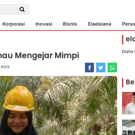
Korporasi
Inovasi
Bisnis
Elaeisiana
Pers
el
Data 
hau Mengejar Mimpi
:
Aziz
-
Be