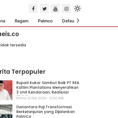
ona
Ragam
Palmco
Default
Indeks
aeis.co
tidak tersedia
rita Terpopuler
Bupati Kukar Sambut Baik PT REA
Kaltim Plantations Menyerahkan
3 Unit Kendaraan, Realisasi
FPKMS
Kamis, 12 Feb 2026 - 12:00 WIB
Danantara Puji Transformasi
Berkelanjutan yang Dijalankan
PalmCo