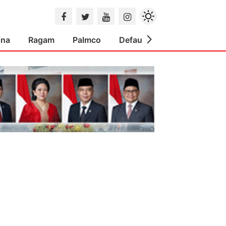
ona
Ragam
Palmco
Default
Indeks