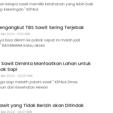
n kelapa sawit memiliki ketahanan yang lebih baik
p kekeringan." KEPALA
Pengangkut TBS Sawit Sering Terjebak
 Mei 2024 - 10:10 WIB
a bisa dikirim ke pabrik cepat ini malah jadi
" BAGAIMANA kalau akses
i Sawit Diminta Manfaatkan Lahan untuk
nak Sapi
1 Mei 2024 - 09:26 WIB
uga siap melatih patani sawit." KEPALA Dinas
akan dan Kesehatan Hewan
wit yang Tidak Berizin akan Ditindak
1 Mei 2024 - 09:07 WIB