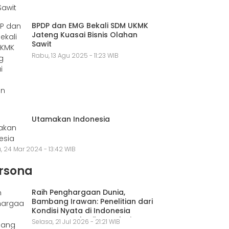
BPDP dan EMG Bekali SDM UKMK
Jateng Kuasai Bisnis Olahan
Sawit
Rabu, 13 Agu 2025 - 11:23 WIB
Utamakan Indonesia
, 24 Mar 2024 - 13:42 WIB
rsona
Raih Penghargaan Dunia,
Bambang Irawan: Penelitian dari
Kondisi Nyata di Indonesia
Mampu Memberikan Solusi
Selasa, 21 Jul 2026 - 21:21 WIB