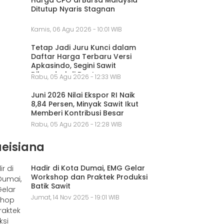
Ditutup Nyaris Stagnan
Kamis, 06 Agu 2026 - 10:01 WIB
Tetap Jadi Juru Kunci dalam
Daftar Harga Terbaru Versi
Apkasindo, Segini Sawit
Dibandrol di Banten
Rabu, 05 Agu 2026 - 12:33 WIB
Juni 2026 Nilai Ekspor RI Naik
8,84 Persen, Minyak Sawit Ikut
Memberi Kontribusi Besar
Rabu, 05 Agu 2026 - 12:28 WIB
aeisiana
Hadir di Kota Dumai, EMG Gelar
Workshop dan Praktek Produksi
Batik Sawit
Jumat, 14 Nov 2025 - 19:01 WIB