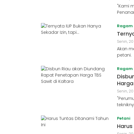
"Kami m
Penana
Ragam
Ternya
Senin, 20
Akan m
petani.
Ragam
Disbu
Harga 
Senin, 20
"Perumu
teknikn
Petani
Harus 
Senin, 20 