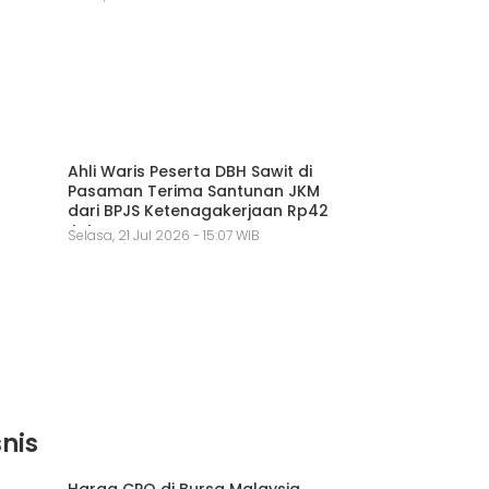
Ahli Waris Peserta DBH Sawit di
Pasaman Terima Santunan JKM
dari BPJS Ketenagakerjaan Rp42
Juta
Selasa, 21 Jul 2026 - 15:07 WIB
snis
Harga CPO di Bursa Malaysia