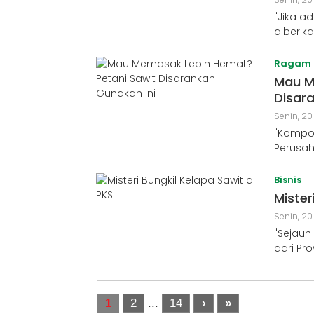
"Jika a
diberik
Ragam
Mau M
Disar
Senin, 20
"Kompor 
Perusah
Bisnis
Mister
Senin, 20
"Sejauh
dari Pro
1
2
...
14
›
»