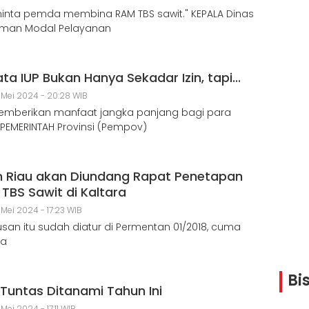
inta pemda membina RAM TBS sawit." KEPALA Dinas
man Modal Pelayanan
ta IUP Bukan Hanya Sekadar Izin, tapi...
 Mei 2024 - 20:28 WIB
emberikan manfaat jangka panjang bagi para
 PEMERINTAH Provinsi (Pempov)
n Riau akan Diundang Rapat Penetapan
TBS Sawit di Kaltara
 Mei 2024 - 17:23 WIB
san itu sudah diatur di Permentan 01/2018, cuma
ya
Bi
Tuntas Ditanami Tahun Ini
Mei 2024 - 17:11 WIB