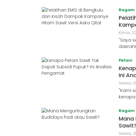
Ragam
Pelat
Kampa
Kamis, 22
"Saya s
daerahn
Petani
Kenap
Ini An
Selasa, 21
"Kami s
kenapa 
Ragam
Mana 
Sawit
Selasa, 2