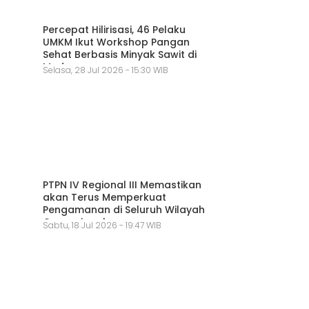
Percepat Hilirisasi, 46 Pelaku
UMKM Ikut Workshop Pangan
Sehat Berbasis Minyak Sawit di
Medan
Selasa, 28 Jul 2026 - 15:30 WIB
PTPN IV Regional III Memastikan
akan Terus Memperkuat
Pengamanan di Seluruh Wilayah
Operasional
Sabtu, 18 Jul 2026 - 19:47 WIB