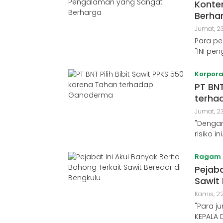
Konte
Berha
Jumat, 23
Para pe
"INI pe
Korpora
PT BNT
terha
Jumat, 23
"Dengan
risiko in
Ragam
Pejaba
Sawit 
Kamis, 22
"Para j
KEPALA 