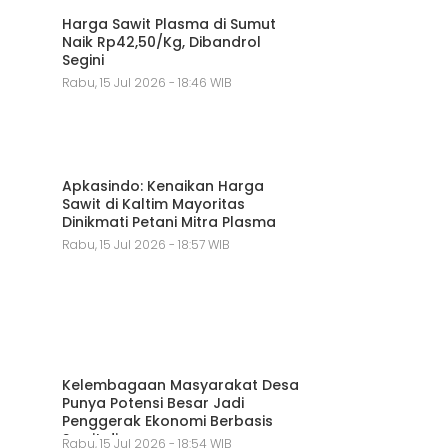
Harga Sawit Plasma di Sumut
Naik Rp42,50/Kg, Dibandrol
Segini
Rabu, 15 Jul 2026 - 18:46 WIB
Apkasindo: Kenaikan Harga
Sawit di Kaltim Mayoritas
Dinikmati Petani Mitra Plasma
Rabu, 15 Jul 2026 - 18:57 WIB
Kelembagaan Masyarakat Desa
Punya Potensi Besar Jadi
Penggerak Ekonomi Berbasis
Sawit di
Rabu, 15 Jul 2026 - 18:54 WIB