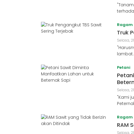
"Tanama
terhada
Ragam
Truk 
Selasa, 21
"Harusny
lambat.
Petani
Petan
Beter
Selasa, 2
"Kami j
Petern
Ragam
RAM Sa
Selasa, 2