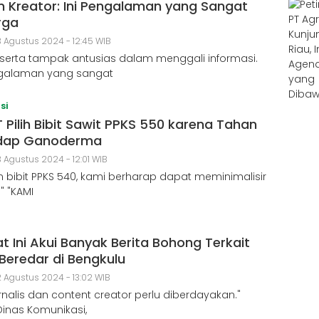
n Kreator: Ini Pengalaman yang Sangat
rga
 Agustus 2024 - 12:45 WIB
serta tampak antusias dalam menggali informasi.
ngalaman yang sangat
si
 Pilih Bibit Sawit PPKS 550 karena Tahan
dap Ganoderma
 Agustus 2024 - 12:01 WIB
 bibit PPKS 540, kami berharap dapat meminimalisir
i." "KAMI
t Ini Akui Banyak Berita Bohong Terkait
Beredar di Bengkulu
 Agustus 2024 - 13:02 WIB
urnalis dan content creator perlu diberdayakan."
Dinas Komunikasi,