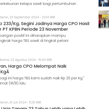
perkebunan kelapa sawit bagi pertumbuhan
Senin, 23 September 2024 - 20:14 WIB
p 233/Kg, Segini Jadinya Harga CPO Hasil
r PT KPBN Periode 23 November
angan positif ini diharapkan mampu
krak harga TBS sawit di tingkat petani
Kamis, 22 Agustus 2024 - 15:40 WIB
an, Harga CPO Melompat Naik
/KgÂ
pagi ini harga TBS kami sudah naik Rp 20 per Kg."
mat (16/8) lalu
Senin, 01 Juli 2024 - 11:26 WIB
n Usia Tanam 23 Tahun Lebih yang Lebih