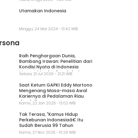
Utamakan Indonesia
Minggu, 24 Mar 2024 - 13:42 WIB
rsona
Raih Penghargaan Dunia,
Bambang Irawan: Penelitian dari
Kondisi Nyata di Indonesia
Mampu Memberikan Solusi
Selasa, 21 Jul 2026 - 21:21 WIB
Saat Ketum GAPKI Eddy Martono
Mengenang Masa-masa Awal
Kariernya di Pedalaman Riau
dan Sulbar
Kamis, 22 Jan 2026 - 13:02 WIB
Tak Terasa, "Kamus Hidup
Perkebunan Indonesiaâ€ Itu
Sudah Berusia 99 Tahun
Kamis, 27 Nov 2025 - 10:29 WIB