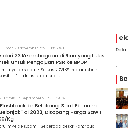
el
•
Jumat, 28 November 2025 - 13:37 WIB
Data 
7 dari 23 Kelembagaan di Riau yang Lulus
tek untuk Pengajuan PSR ke BPDP
-
ru, myelaeis.com - Seluas 2.721,35 hektar kebun
sawit di Riau lulus rekomendasi
Be
•
Kamis, 04 September 2025 - 11:28 WIB
 Flashback ke Belakang: Saat Ekonomi
Melonjak" di 2023, Ditopang Harga Sawit
00/Kg
ru, myelaeis.com - Seberapa besar kontribusi