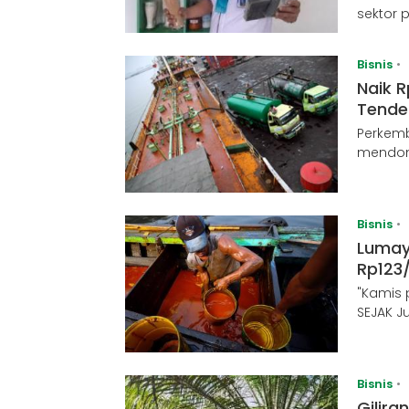
sektor 
Bisnis
•
Naik R
Tende
Perkemb
mendong
Bisnis
•
Lumay
Rp123
"Kamis 
SEJAK Ju
Bisnis
•
Gilira