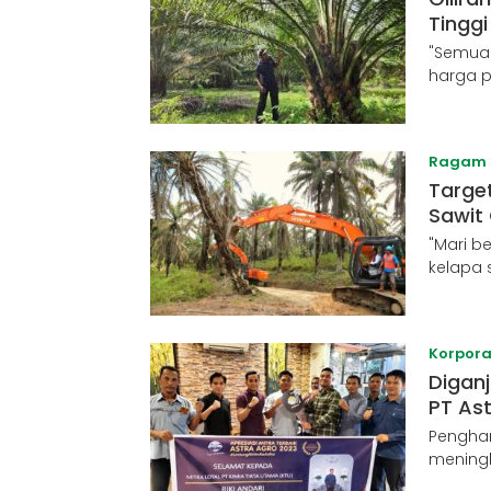
Tingg
"Semua
harga 
Ragam
Targe
Sawit 
"Mari b
kelapa 
Korpora
Diganj
PT As
Penghar
meningk