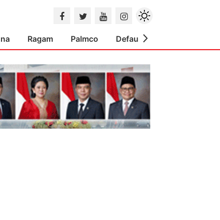
ona
Ragam
Palmco
Default
Indeks