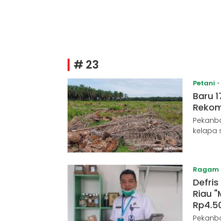
# 23
Petani
Baru 1
Rekom
Pekanba
kelapa 
Ragam
Defris
Riau "
Rp4.5
Pekanba