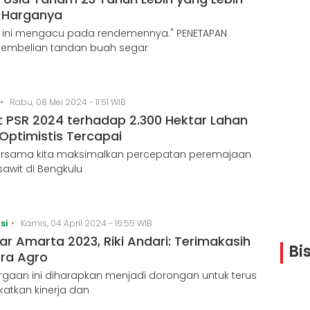
i Harganya
 ini mengacu pada rendemennya." PENETAPAN
pembelian tandan buah segar
•
Rabu, 08 Mei 2024 - 11:51 WIB
t PSR 2024 terhadap 2.300 Hektar Lahan
Optimistis Tercapai
ersama kita maksimalkan percepatan peremajaan
sawit di Bengkulu
si
•
Kamis, 04 April 2024 - 16:55 WIB
ar Amarta 2023, Riki Andari: Terimakasih
Bi
tra Agro
gaan ini diharapkan menjadi dorongan untuk terus
atkan kinerja dan