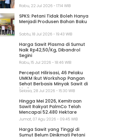
Rabu, 22 Jul 2026 - 17:14 WIB
SPKS: Petani Tidak Boleh Hanya
Menjadi Produsen Bahan Baku
Sabtu, 18 Jul 2026 - 19:43 WIB
Harga Sawit Plasma di Sumut
Naik Rp42,50/Kg, Dibandrol
Segini
Rabu, 15 Jul 2026 - 18:46 WIB
Percepat Hilirisasi, 46 Pelaku
UMKM Ikut Workshop Pangan
Sehat Berbasis Minyak Sawit di
Medan
Selasa, 28 Jul 2026 - 15:30 WIB
Hingga Mei 2026, Kemitraan
Sawit Rakyat PalmCo Telah
Mencapai 52.480 Hektare
Jumat, 07 Agu 2026 - 09:45 WIB
Harga Sawit yang Tinggi di
Sumut Belum Dinikmati Petani