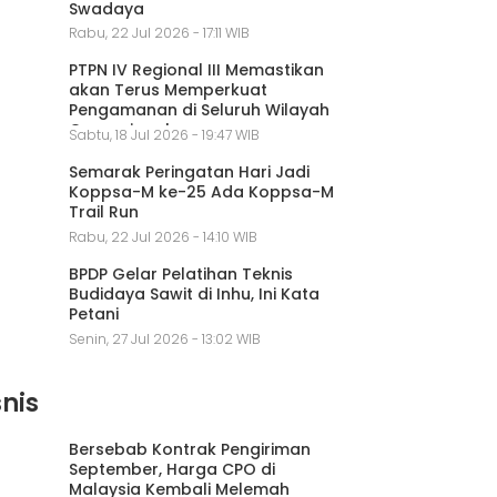
Swadaya
Rabu, 22 Jul 2026 - 17:11 WIB
PTPN IV Regional III Memastikan
akan Terus Memperkuat
Pengamanan di Seluruh Wilayah
Operasional
Sabtu, 18 Jul 2026 - 19:47 WIB
Semarak Peringatan Hari Jadi
Koppsa-M ke-25 Ada Koppsa-M
Trail Run
Rabu, 22 Jul 2026 - 14:10 WIB
BPDP Gelar Pelatihan Teknis
Budidaya Sawit di Inhu, Ini Kata
Petani
Senin, 27 Jul 2026 - 13:02 WIB
snis
Bersebab Kontrak Pengiriman
September, Harga CPO di
Malaysia Kembali Melemah