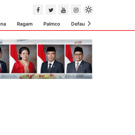
ona
Ragam
Palmco
Default
Indeks