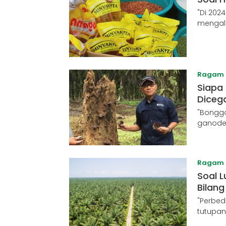
"Di 202
mengal
Ragam
Siapa
Diceg
"Bonggo
ganode
Ragam
Soal 
Bilang
"Perbed
tutupa