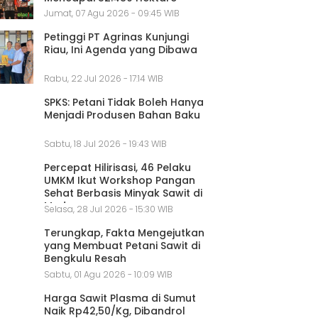
Jumat, 07 Agu 2026 - 09:45 WIB
Petinggi PT Agrinas Kunjungi
Riau, Ini Agenda yang Dibawa
Rabu, 22 Jul 2026 - 17:14 WIB
SPKS: Petani Tidak Boleh Hanya
Menjadi Produsen Bahan Baku
Sabtu, 18 Jul 2026 - 19:43 WIB
Percepat Hilirisasi, 46 Pelaku
UMKM Ikut Workshop Pangan
Sehat Berbasis Minyak Sawit di
Medan
Selasa, 28 Jul 2026 - 15:30 WIB
Terungkap, Fakta Mengejutkan
yang Membuat Petani Sawit di
Bengkulu Resah
Sabtu, 01 Agu 2026 - 10:09 WIB
Harga Sawit Plasma di Sumut
Naik Rp42,50/Kg, Dibandrol