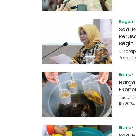
Ragam
Soal 
Perus
Begini
Diharap
Pengusa
Bisnis
•
Harga
Ekonom
"Bisa j
18/2024
Bisnis
•
Soal H