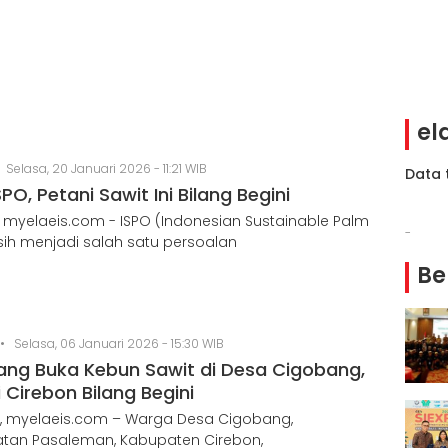
el
•
Selasa, 20 Januari 2026 - 11:21 WIB
Data 
SPO, Petani Sawit Ini Bilang Begini
, myelaeis.com - ISPO (Indonesian Sustainable Palm
-
sih menjadi salah satu persoalan
Be
•
Selasa, 06 Januari 2026 - 15:30 WIB
ang Buka Kebun Sawit di Desa Cigobang,
 Cirebon Bilang Begini
, myelaeis.com – Warga Desa Cigobang,
tan Pasaleman, Kabupaten Cirebon,