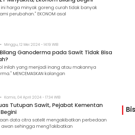
4 ini harga minyak goreng curah tidak banyak
ami perubahan." EKONOM asal
•
Minggu, 12 Mei 2024 - 14:19 WIB
 Bilang Ganoderma pada Sawit Tidak Bisa
ah?
l inilah yang menjadi inang atau makannya
rma." MENCEMASKAN kalangan
•
Kamis, 04 April 2024 - 17:34 WIB
Luas Tutupan Sawit, Pejabat Kementan
Bi
 Begini
aan data citra satelit mengakibatkan perbedaan
n awan sehingga mengTakibatkan