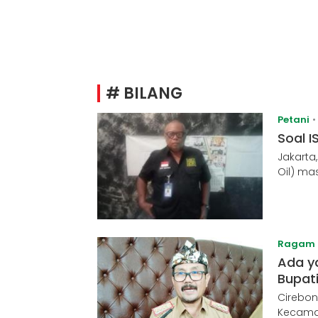
# BILANG
Petani
Soal I
Jakarta
Oil) ma
Ragam
Ada y
Bupati
Cirebon
Kecama