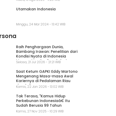
Utamakan Indonesia
Minggu, 24 Mar 2024 - 13:42 WIB
rsona
Raih Penghargaan Dunia,
Bambang Irawan: Penelitian dari
Kondisi Nyata di Indonesia
Mampu Memberikan Solusi
Selasa, 21 Jul 2026 - 21:21 WIB
Saat Ketum GAPKI Eddy Martono
Mengenang Masa-masa Awal
Kariernya di Pedalaman Riau
dan Sulbar
Kamis, 22 Jan 2026 - 13:02 WIB
Tak Terasa, "Kamus Hidup
Perkebunan Indonesiaâ€ Itu
Sudah Berusia 99 Tahun
Kamis, 27 Nov 2025 - 10:29 WIB