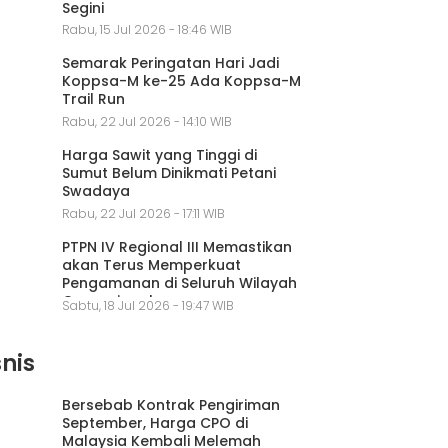
Segini
Rabu, 15 Jul 2026 - 18:46 WIB
Semarak Peringatan Hari Jadi
Koppsa-M ke-25 Ada Koppsa-M
Trail Run
Rabu, 22 Jul 2026 - 14:10 WIB
Harga Sawit yang Tinggi di
Sumut Belum Dinikmati Petani
Swadaya
Rabu, 22 Jul 2026 - 17:11 WIB
PTPN IV Regional III Memastikan
akan Terus Memperkuat
Pengamanan di Seluruh Wilayah
Operasional
Sabtu, 18 Jul 2026 - 19:47 WIB
snis
Bersebab Kontrak Pengiriman
September, Harga CPO di
Malaysia Kembali Melemah