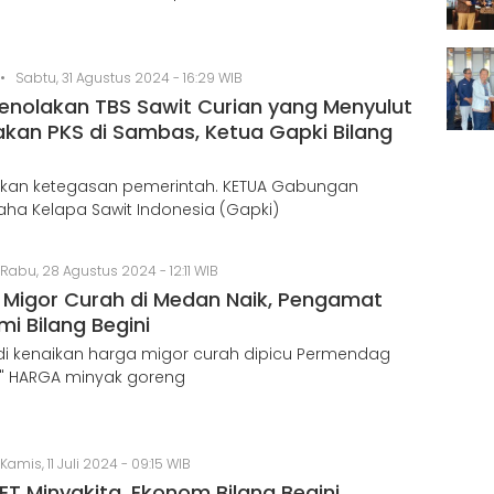
•
Sabtu, 31 Agustus 2024 - 16:29 WIB
Penolakan TBS Sawit Curian yang Menyulut
akan PKS di Sambas, Ketua Gapki Bilang
kan ketegasan pemerintah. KETUA Gabungan
ha Kelapa Sawit Indonesia (Gapki)
Rabu, 28 Agustus 2024 - 12:11 WIB
 Migor Curah di Medan Naik, Pengamat
i Bilang Begini
adi kenaikan harga migor curah dipicu Permendag
." HARGA minyak goreng
Kamis, 11 Juli 2024 - 09:15 WIB
ET Minyakita, Ekonom Bilang Begini