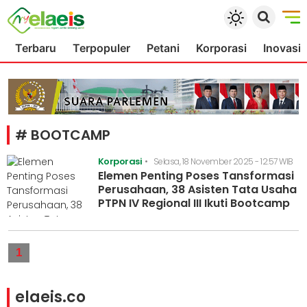
Terbaru
Terpopuler
Petani
Korporasi
Inovasi
# BOOTCAMP
Korporasi
•
Selasa, 18 November 2025 - 12:57 WIB
Elemen Penting Poses Tansformasi
Perusahaan, 38 Asisten Tata Usaha
PTPN IV Regional III Ikuti Bootcamp
1
elaeis.co